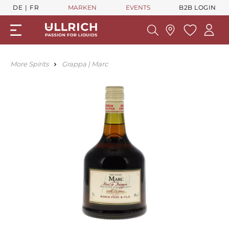
DE
FR
MARKEN
EVENTS
B2B LOGIN
More Spirits
Grappa | Marc