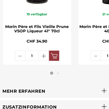
19
verfügbar
21
v
Morin Père et Fils Vieille Prune
Morin Père et
VSOP Liqueur 41° 70cl
40
CHF 34.90
CH
MEHR ERFAHREN
ZUSATZINFORMATION