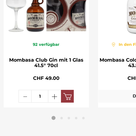
92
verfügbar
In den F
Mombasa Club Gin mit 1 Glas
Mombasa Colo
41.5° 70cl
43.
CHF 49.00
CH
D