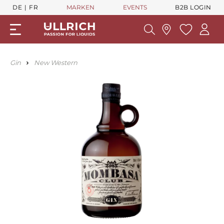
DE
FR
MARKEN
EVENTS
B2B LOGIN
Gin
New Western