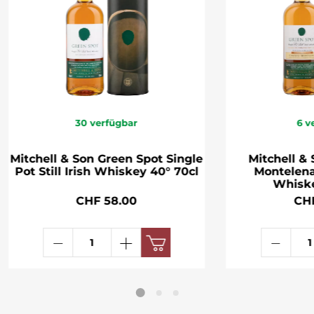
30
verfügbar
6
v
Mitchell & Son Green Spot Single
Mitchell &
Pot Still Irish Whiskey 40° 70cl
Montelena 
Whiske
CHF 58.00
CH