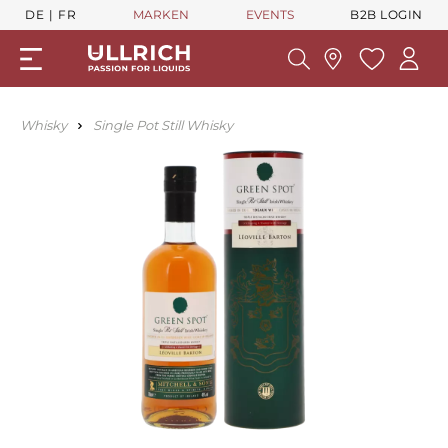
DE
FR
MARKEN
EVENTS
B2B LOGIN
Whisky
Single Pot Still Whisky