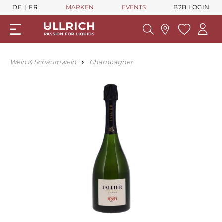
DE
FR
MARKEN
EVENTS
B2B LOGIN
Wein & Schaumwein
Champagner