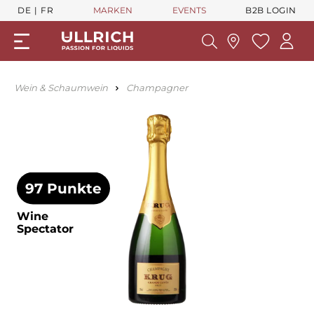
DE
FR
MARKEN
EVENTS
B2B LOGIN
Wein & Schaumwein
Champagner
97 Punkte
Wine
Spectator