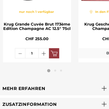
nur noch 1 verfügbar
In den F
Krug Grande Cuvée Brut 173ème
Krug Gesch
Edition Champagne AC 12.5° 75cl
Champa
CHF 255.00
CH
D
MEHR ERFAHREN
ZUSATZINFORMATION