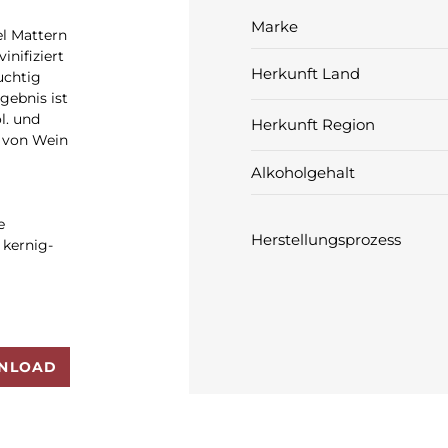
Marke
l Mattern
inifiziert
Herkunft Land
uchtig
gebnis ist
l. und
Herkunft Region
e von Wein
Alkoholgehalt
e
Herstellungsprozess
 kernig-
NLOAD