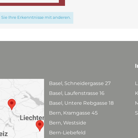
Sie Ihre Erkenntnisse mit anderen.
I
Basel, Schneidergasse 27
L
Basel, Laufenstrasse 16
K
Basel, Untere Rebgasse 18
M
Bern, Kramgasse 45
S
Bern, Westside
Bern-Liebefeld