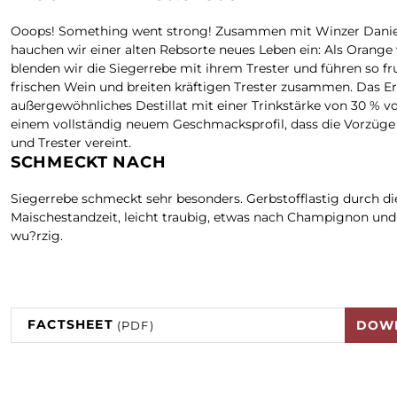
Ooops! Something went strong! Zusammen mit Winzer Danie
hauchen wir einer alten Rebsorte neues Leben ein: Als Orange v
blenden wir die Siegerrebe mit ihrem Trester und führen so fr
frischen Wein und breiten kräftigen Trester zusammen. Das Er
außergewöhnliches Destillat mit einer Trinkstärke von 30 % vo
einem vollständig neuem Geschmacksprofil, dass die Vorzüg
und Trester vereint.
SCHMECKT NACH
Siegerrebe schmeckt sehr besonders. Gerbstofflastig durch di
Maischestandzeit, leicht traubig, etwas nach Champignon und
wu?rzig.
FACTSHEET
DOW
(PDF)