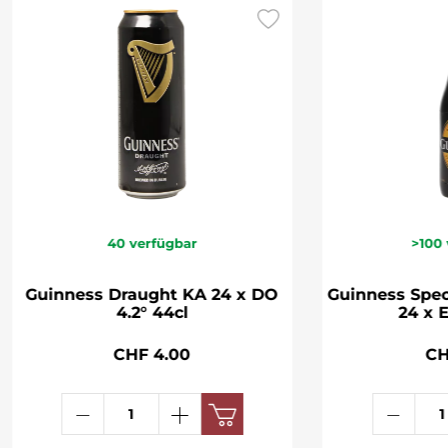
40
verfügbar
>100
Guinness Draught KA 24 x DO
Guinness Spec
4.2° 44cl
24 x 
CHF 4.00
CH