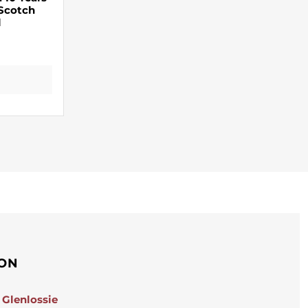
 Scotch
l
ION
Glenlossie