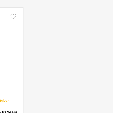
fügbar
 10 Years