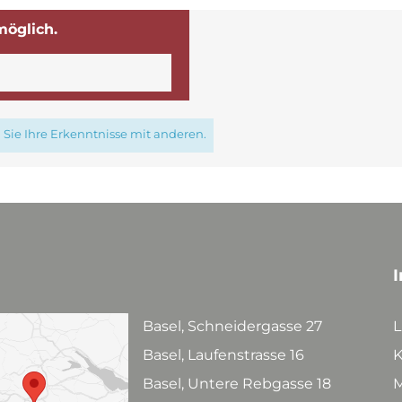
möglich.
Sie Ihre Erkenntnisse mit anderen.
I
Basel, Schneidergasse 27
L
Basel, Laufenstrasse 16
K
Basel, Untere Rebgasse 18
M