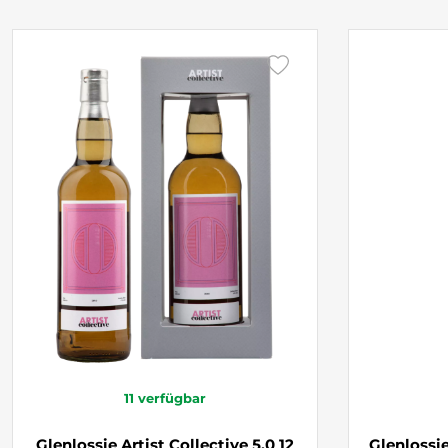
11
verfügbar
Glenlossie Artist Collective 5.0 12
Glenlossie