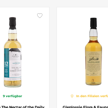
9
verfügbar
In den Filialen ver
 The Nectar of the Daily
Glenlossie Flora & Fauna