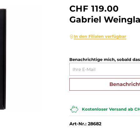
CHF 119.00
Spanien
Schottland
Barbados
Irland
Sherry
Sirup
Experten
USA
Italien
Dom. Rep.
Taiwan
Gabriel Weingla
Schweiz
Spanien
Kolumbien
USA
Likör
Erfrischungsgetränke
Australien
Japan
Venezuela
Schweiz
Portugal
Portugal
Guatemala
Brandy | Weinbrand
Bittergetränke
Argentinien
In den Filialen verfügbar
Vodka
Energygetränke
Destillate Früchte
Wasser ohne Kohlensäure
Benachrichtige mich, sobald das
Pisco
Ready-to-Drink | Cocktails
Benachrich
Kostenloser Versand ab CH
Art-Nr.: 28682