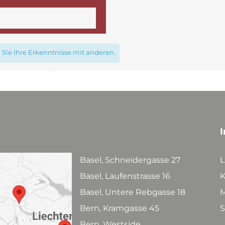
Sie Ihre Erkenntnisse mit anderen.
I
Basel, Schneidergasse 27
L
Basel, Laufenstrasse 16
K
Basel, Untere Rebgasse 18
M
Bern, Kramgasse 45
S
Bern, Westside