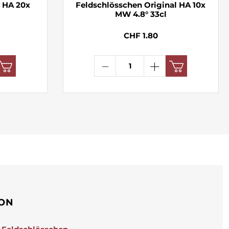
 HA 20x
Feldschlösschen Original HA 10x
MW 4.8° 33cl
CHF 1.80
ION