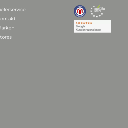
ieferservice
ontakt
arken
tores