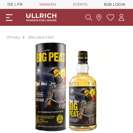
DE
FR
MARKEN
EVENTS
B2B LOGIN
Whisky
Blended Malt