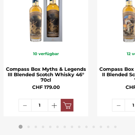
10
verfügbar
12
v
Compass Box Myths & Legends
Compass Box
III Blended Scotch Whisky 46°
II Blended S
70cl
CHF 179.00
CHF