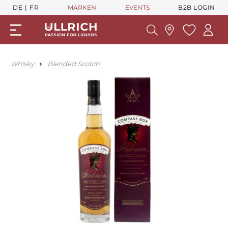
DE
FR
MARKEN
EVENTS
B2B LOGIN
Whisky
Blended Scotch