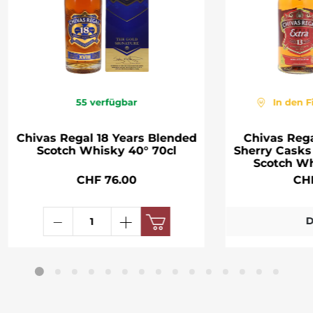
55
verfügbar
In den F
Chivas Regal 18 Years Blended
Chivas Rega
Scotch Whisky 40° 70cl
Sherry Casks
Scotch Wh
CHF 76.00
CH
D