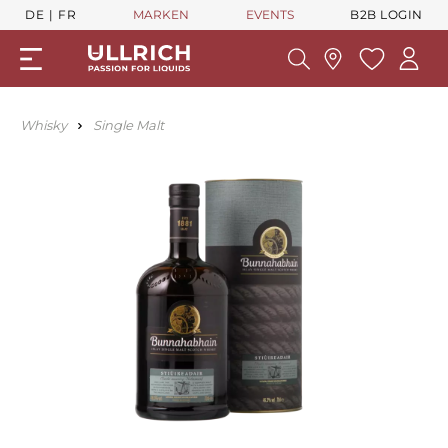
DE
FR
MARKEN
EVENTS
B2B LOGIN
Whisky
Single Malt