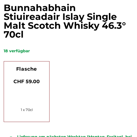
Bunnahabhain
Stiuireadair Islay Single
Malt Scotch Whisky 46.3°
70cl
18
verfügbar
Flasche
CHF 59.00
1 x 70cl
Lieferung am nächsten Werktag (Montag–Freitag), bei