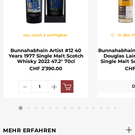
nur noch 2 verfügbar
In den F
Bunnahabhain Artist #12 40
Bunnahabhain
Years 1977 Single Malt Scotch
Douglas Lai
Whisky 2022 47.2° 70cl
Single Malt 
CHF 2’390.00
CHF
D
MEHR ERFAHREN