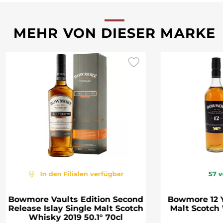
MEHR VON DIESER MARKE
In den Filialen verfügbar
57
v
Bowmore Vaults Edition Second
Bowmore 12 Y
Release Islay Single Malt Scotch
Malt Scotch
Whisky 2019 50.1° 70cl