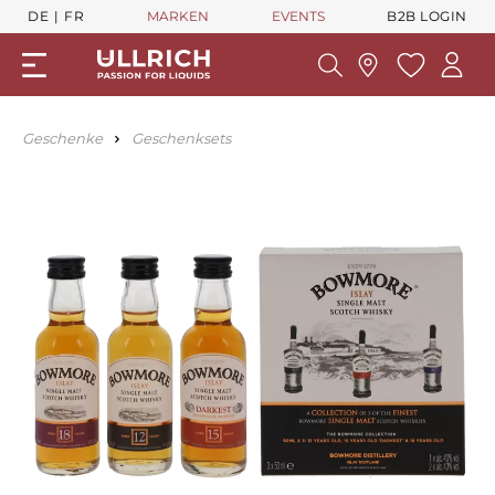
DE
FR
MARKEN
EVENTS
B2B LOGIN
Geschenke
Geschenksets