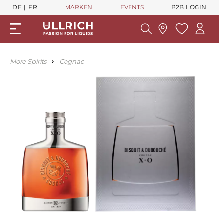
DE
FR
MARKEN
EVENTS
B2B LOGIN
More Spirits
Cognac