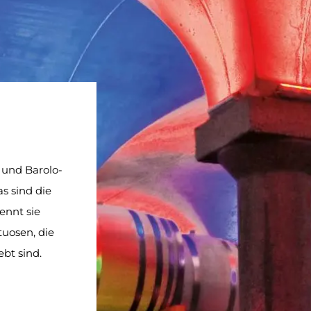
 und Barolo-
as sind die
rennt sie
tuosen, die
ebt sind.