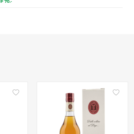
F 70.-