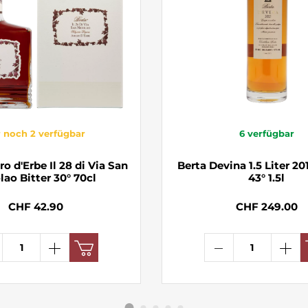
 noch 2 verfügbar
6
verfügbar
o d'Erbe Il 28 di Via San
Berta Devina 1.5 Liter 2
lao Bitter 30° 70cl
43° 1.5l
CHF 42.90
CHF 249.00