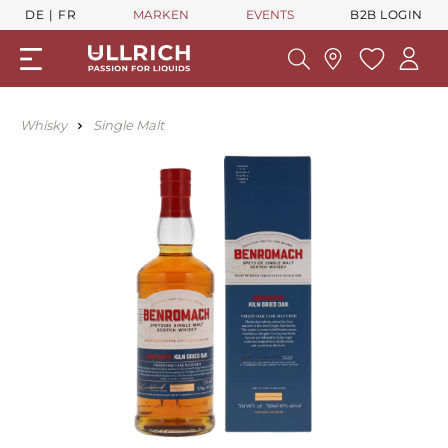
DE
FR
MARKEN
EVENTS
B2B LOGIN
Whisky
Single Malt