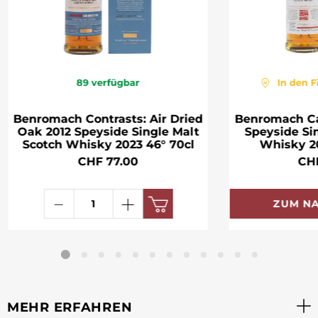
89
verfügbar
In den F
Benromach Contrasts: Air Dried
Benromach Ca
Oak 2012 Speyside Single Malt
Speyside Si
Scotch Whisky 2023 46° 70cl
Whisky 20
CHF 77.00
CH
ZUM N
MEHR ERFAHREN