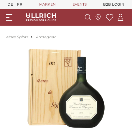
DE
FR
MARKEN
EVENTS
B2B LOGIN
More Spirits
Armagnac