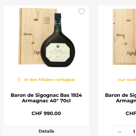
In den Filialen verfügbar
nur noch
Baron de Sigognac Bas 1924
Baron de Si
Armagnac 40° 70cl
Armagn
CHF 990.00
CHF
Details