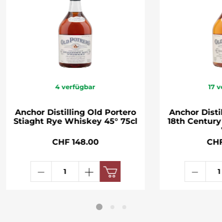
4
verfügbar
17
v
Anchor Distilling Old Portero
Anchor Disti
Stiaght Rye Whiskey 45° 75cl
18th Century 
CHF 148.00
CHF