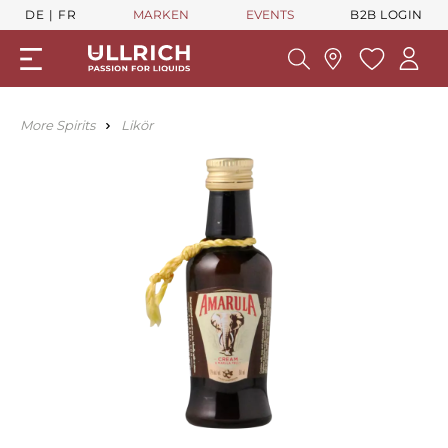
DE
FR
MARKEN
EVENTS
B2B LOGIN
More Spirits
Likör