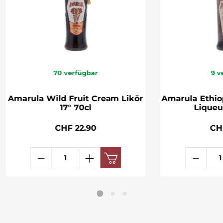
70
verfügbar
9
v
Amarula Wild Fruit Cream Likör
Amarula Ethio
17° 70cl
Liqueur
CHF 22.90
CH