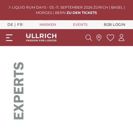
LIQUID RUM DAYS - 03.-11. SEPTEMBER 2026 ZÜRICH | BASEL |
MORGES | BERN
ZU DEN TICKETS
DE
FR
MARKEN
EVENTS
B2B LOGIN