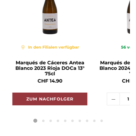
In den Filialen verfügbar
56
ver
e
Marqués de Cáceres Antea
Marqués de C
Blanco 2023 Rioja DOCa 13°
Blanco 2024 R
75cl
75
CHF 14.90
CHF 1
ZUM NACHFOLGER